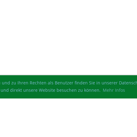
 und zu Ihren Rechten als Benutzer finden Sie in unserer Datens
ren und direkt unsere Website besuchen zu können.
Mehr Infos
© Schützengesellschaft Altenau von 1525 e.V.
Erstellt mit ClubDesk Vereinssoftware