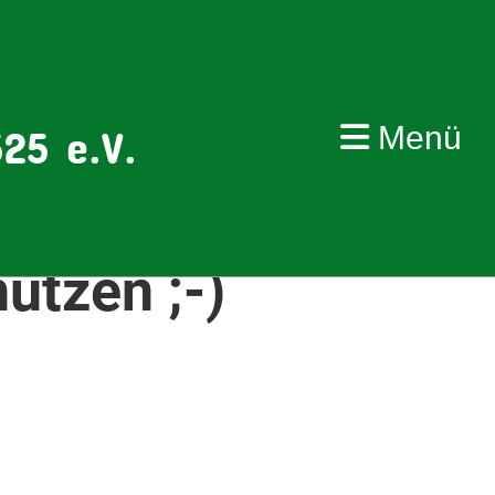
Menü
25 e.V.
ützen ;-)