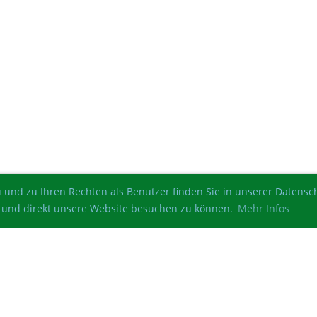
 und zu Ihren Rechten als Benutzer finden Sie in unserer Datens
ren und direkt unsere Website besuchen zu können.
Mehr Infos
© Schützengesellschaft Altenau von 1525 e.V.
Erstellt mit ClubDesk Vereinssoftware