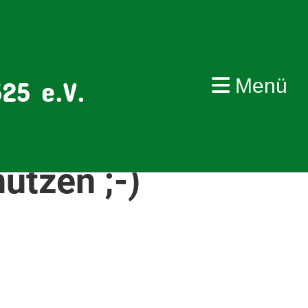
Menü
25 e.V.
ützen ;-)