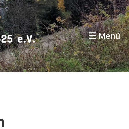
Menü
25 e.V.
n